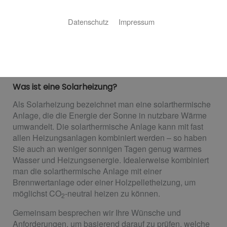
nachhaltiges Heizen in Neuscharrel
Sie möchten die unendliche Energie der Sonne nutzen,
Datenschutz
Impressum
um in Ihrem Haus für wohlige Wärme zu sorgen? Kein
Problem! Wir planen und installieren Ihre Solarheizung
für Sie.
Was ist eine Solarheizung?
Als Solarheizung bezeichnet man eine solarthermische
Anlage, die die Energie der Sonne in nutzbare Wärme
umwandelt. Die solarthermische Anlage kann mit fast
allen Heizungsanlagen kombiniert werden – so haben
Sie auch an weniger sonnigen Tagen genug warmes
Wasser und Heizungsenergie. Idealerweise kombiniert
man die solarthermische Anlage mit einer
Brennwertanlage oder einer Holzpelletheizung, um
möglichst CO
-neutral heizen zu können.
2
Gemeinsam besprechen wir Ihre Wünsche und
Anforderungen, um basierend darauf zu prüfen, welche