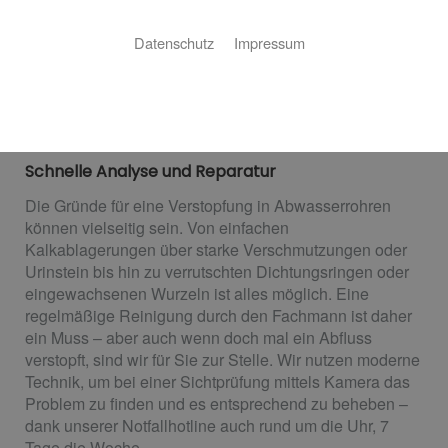
Neuscharrel
Ein verstopftes Abwasserrohr kann sehr schnell zu
Datenschutz
Impressum
einem großen Problem werden. Wir sind für Sie da!
Heizungsbau Ewen ist Ihr Fachbetrieb für
Rohrreinigungen aus Neuscharrel.
Schnelle Analyse und Reparatur
Die Gründe für eine Verstopfung in Abwasserrohren
können vielseitig sein. Von einfachen
Kalkablagerungen über starke Verschmutzungen oder
Urinstein bis hin zu verrutschten Dichtungsringen oder
eingewachsenen Wurzeln ist alles möglich. Eine
regelmäßige Reinigung durch den Fachmann ist daher
ein Muss – aber auch wenn doch mal ein Abfluss
verstopft, sind wir für Sie zur Stelle. Wir nutzen moderne
Technik, um bei einer Sichtprüfung mittels Kamera das
Problem zu finden und es entsprechend zu beheben –
dank unserer Notfallhotline auch rund um die Uhr, 7
Tage die Woche.