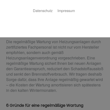
Wärme
Ein Albtraum: Im Winter fällt die Heizung aus und der
Datenschutz
Impressum
Hersteller übernimmt keine Garantie – und auch ständig
steigende Heizkosten sind ein Ärgernis. Wir sorgen
dafür, dass Sie davon verschont bleiben – mit unserem
Wartungs- und Kundendienstangebot.
Die regelmäßige Wartung von Heizungsanlagen durch
zertifiziertes Fachpersonal ist nicht nur vom Hersteller
empfohlen, sondern auch gemäß
Heizungsanlagenverordnung vorgeschrieben. Eine
regelmäßige Wartung sichert Ihnen bei neuen Anlagen
den Garantieanspruch, reduziert den Schadstoffausstoß
und senkt den Brennstoffverbrauch. Wir tragen deshalb
Sorge dafür, dass Ihre Anlage regelmäßig gewartet wird
– die Kosten der Wartung amortisieren sich spätestens
in den kalten Wintermonaten.
6 Gründe für eine regelmäßige Wartung