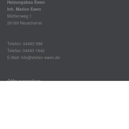
Heizungsbau Ewen
Inh. Marion Ewen
Mühlenweg 1
26169 Neuscharrel
Telefon: 04493 586
Telefax: 04493 1842
E-Mail: info@stefan-ewen.de
Öffnungszeiten
Montag – Donnerstag:
8.00 – 12.00 Uhr
14.00 – 17.00 Uhr